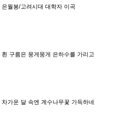
은월봉/고려시대 대학자 이곡
흰 구름은 뭉게뭉게 은하수를 가리고
차가운 달 속엔 계수나무꽃 가득하네