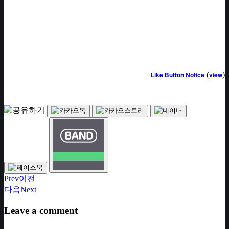
Like Button Notice
(
view
)
Prev
이전
다음
Next
Leave a comment